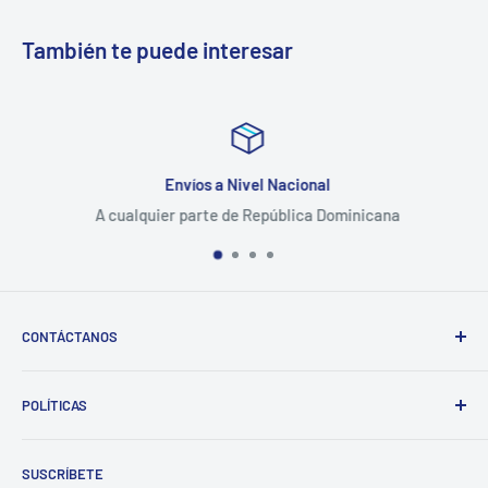
También te puede interesar
Envíos a Nivel Nacional
A cualquier parte de República Dominicana
CONTÁCTANOS
Whatsapp:
POLÍTICAS
(829)-659-1744
Búsqueda
Correo:
SUSCRÍBETE
Política de Privacidad