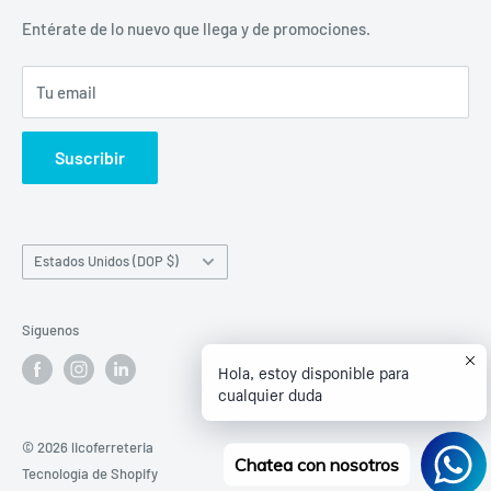
librecomercialit@gmail.com
Políticas de Reembolso
Entérate de lo nuevo que llega y de promociones.
Política de Envío
Tu email
Términos del servicio
Política de reembolso
Suscribir
País/región
Estados Unidos (DOP $)
Síguenos
Hola, estoy disponible para
cualquier duda
© 2026 licoferreteria
Chatea con nosotros
Tecnología de Shopify