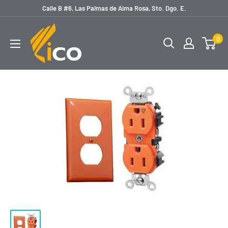
Ir
Calle B #6, Las Palmas de Alma Rosa, Sto. Dgo. E.
directamente
licoferreteria
al
0
contenido