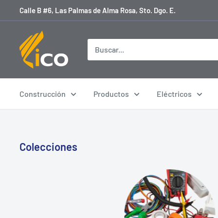
Ir
Calle B #6, Las Palmas de Alma Rosa, Sto. Dgo. E.
directamente
al
licoferreteria
contenido
Construcción
Productos
Eléctricos
Colecciones