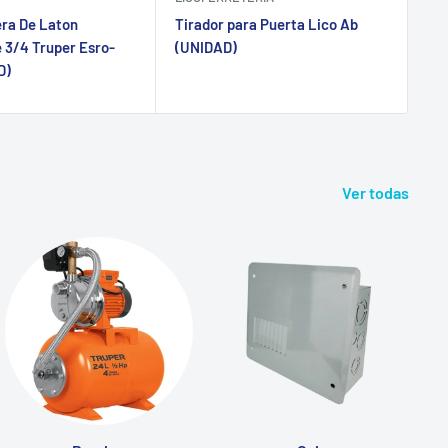
era De Laton
Tirador para Puerta Lico Ab
Ti
 3/4 Truper Esro-
(UNIDAD)
Pm
D)
Ver todas