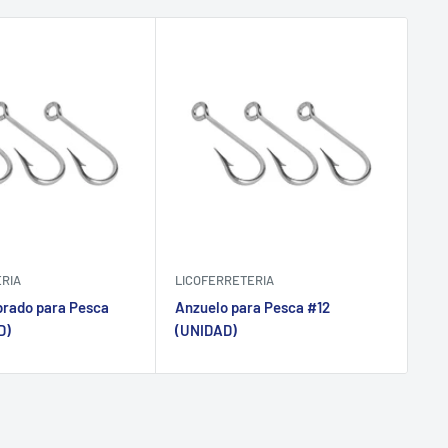
ERIA
LICOFERRETERIA
LI
brado para Pesca
Anzuelo para Pesca #12
An
D)
(UNIDAD)
(U