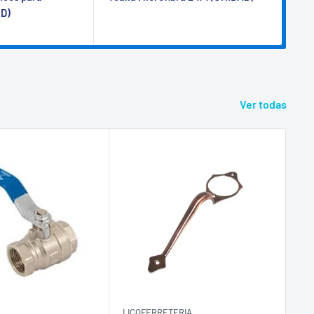
AD)
(UN
Ver todas
LICOFERRETERIA
LI