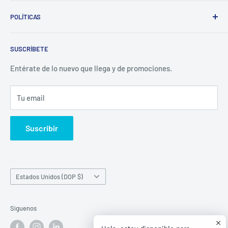
Whatsapp:
POLÍTICAS
(829)-659-1744
Búsqueda
Correo:
SUSCRÍBETE
Política de Privacidad
librecomercialit@gmail.com
Políticas de Reembolso
Entérate de lo nuevo que llega y de promociones.
Política de Envío
Tu email
Términos del servicio
Política de reembolso
Suscribir
País/región
Estados Unidos (DOP $)
Síguenos