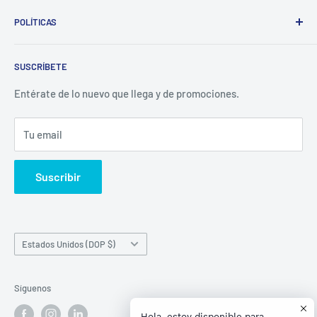
Whatsapp:
POLÍTICAS
(829)-659-1744
Búsqueda
Correo:
SUSCRÍBETE
Política de Privacidad
librecomercialit@gmail.com
Políticas de Reembolso
Entérate de lo nuevo que llega y de promociones.
Política de Envío
Tu email
Términos del servicio
Política de reembolso
Suscribir
País/región
Estados Unidos (DOP $)
Síguenos
Hola, estoy disponible para