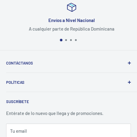
Envíos a Nivel Nacional
A cualquier parte de República Dominicana
CONTÁCTANOS
Whatsapp:
POLÍTICAS
(829)-659-1744
Búsqueda
Correo:
SUSCRÍBETE
Política de Privacidad
librecomercialit@gmail.com
Políticas de Reembolso
Entérate de lo nuevo que llega y de promociones.
Política de Envío
Tu email
Términos del servicio