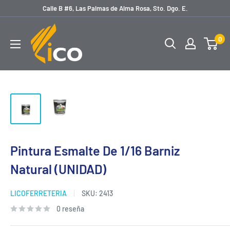
Ir
Calle B #6, Las Palmas de Alma Rosa, Sto. Dgo. E.
directamente
licoferreteria
al
0
contenido
Pintura Esmalte De 1/16 Barniz
Natural (UNIDAD)
LICOFERRETERIA
SKU:
2413
0 reseña