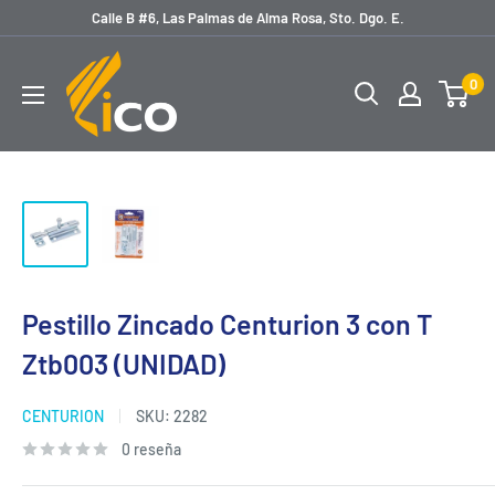
Ir
Calle B #6, Las Palmas de Alma Rosa, Sto. Dgo. E.
directamente
licoferreteria
al
0
contenido
Pestillo Zincado Centurion 3 con T
Ztb003 (UNIDAD)
CENTURION
SKU:
2282
0 reseña