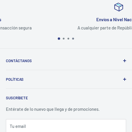
Envíos a Nivel Nacional
A cualquier parte de República Dominicana
CONTÁCTANOS
Whatsapp:
POLÍTICAS
(829)-659-1744
Búsqueda
Correo:
SUSCRÍBETE
Política de Privacidad
librecomercialit@gmail.com
Políticas de Reembolso
Entérate de lo nuevo que llega y de promociones.
Política de Envío
Tu email
Términos del servicio