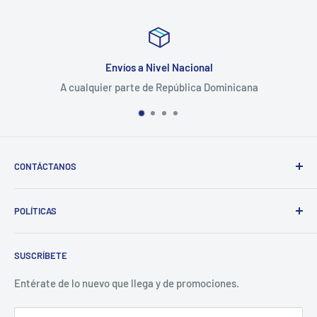
Envíos a Nivel Nacional
A cualquier parte de República Dominicana
CONTÁCTANOS
Whatsapp:
POLÍTICAS
(829)-659-1744
Búsqueda
Correo:
SUSCRÍBETE
Política de Privacidad
librecomercialit@gmail.com
Políticas de Reembolso
Entérate de lo nuevo que llega y de promociones.
Política de Envío