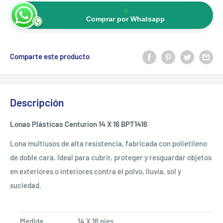
Comprar por Whatsapp
Comparte este producto
Descripción
Lonas Plásticas Centurion 14 X 16 BPT1416
Lona
multiusos
de
alta
resistencia,
fabricada
con
polietileno
de
doble
cara.
Ideal
para
cubrir,
proteger
y
resguardar
objetos
en
exteriores
o
interiores
contra
el
polvo,
lluvia,
sol
y
suciedad.
Medida
14
X
16
pies