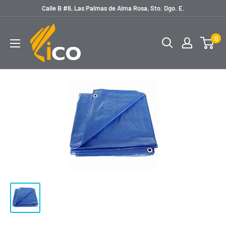
Ir
Calle B #6, Las Palmas de Alma Rosa, Sto. Dgo. E.
directamente
licoferreteria
al
0
contenido