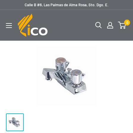
Ir
Calle B #6, Las Palmas de Alma Rosa, Sto. Dgo. E.
directamente
licoferreteria
al
0
contenido