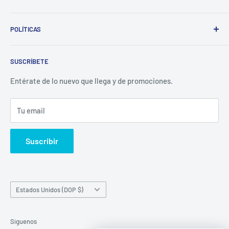
Whatsapp:
POLÍTICAS
(829)-659-1744
Búsqueda
Correo:
SUSCRÍBETE
Política de Privacidad
librecomercialit@gmail.com
Políticas de Reembolso
Entérate de lo nuevo que llega y de promociones.
Política de Envío
Tu email
Términos del servicio
Política de reembolso
Suscribir
País/región
Estados Unidos (DOP $)
Síguenos