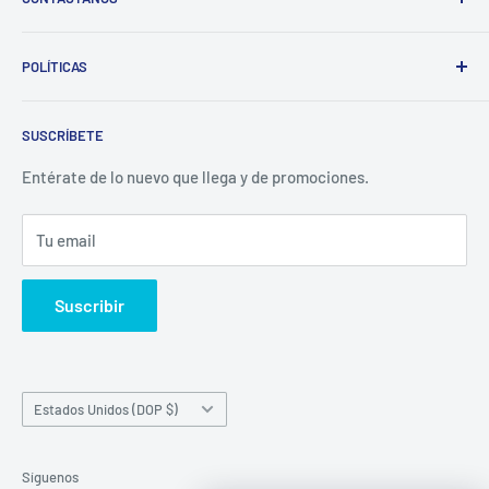
Whatsapp:
POLÍTICAS
(829)-659-1744
Búsqueda
Correo:
SUSCRÍBETE
Política de Privacidad
librecomercialit@gmail.com
Políticas de Reembolso
Entérate de lo nuevo que llega y de promociones.
Política de Envío
Tu email
Términos del servicio
Política de reembolso
Suscribir
País/región
Estados Unidos (DOP $)
Síguenos