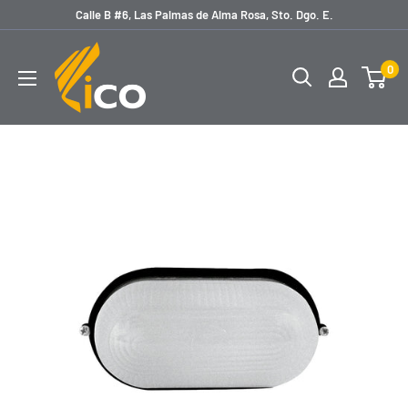
Ir
Calle B #6, Las Palmas de Alma Rosa, Sto. Dgo. E.
directamente
licoferreteria
al
0
contenido