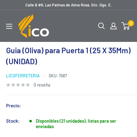
Ir
Calle B #6, Las Palmas de Alma Rosa, Sto. Dgo. E.
directamente
licoferreteria
al
0
contenido
Guia (Oliva) para Puerta 1 (25 X 35Mm)
(UNIDAD)
LICOFERRETERIA
SKU:
1587
0 reseña
Precio:
Stock:
Disponibles (21 unidades), listas para ser
enviadas