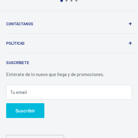
CONTÁCTANOS
Whatsapp:
POLÍTICAS
(829)-659-1744
Búsqueda
Correo:
SUSCRÍBETE
Política de Privacidad
librecomercialit@gmail.com
Políticas de Reembolso
Entérate de lo nuevo que llega y de promociones.
Política de Envío
Tu email
Términos del servicio
Política de reembolso
Suscribir