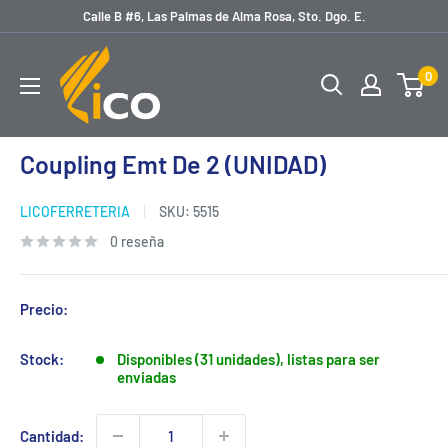
Ir
Calle B #6, Las Palmas de Alma Rosa, Sto. Dgo. E.
directamente
licoferreteria
al
0
contenido
Coupling Emt De 2 (UNIDAD)
LICOFERRETERIA
SKU:
5515
0 reseña
Precio:
Stock:
Disponibles (31 unidades), listas para ser
enviadas
Cantidad: