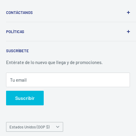
CONTÁCTANOS
Whatsapp:
POLÍTICAS
(829)-659-1744
Búsqueda
Correo:
SUSCRÍBETE
Política de Privacidad
librecomercialit@gmail.com
Políticas de Reembolso
Entérate de lo nuevo que llega y de promociones.
Política de Envío
Tu email
Términos del servicio
Política de reembolso
Suscribir
País/región
Estados Unidos (DOP $)