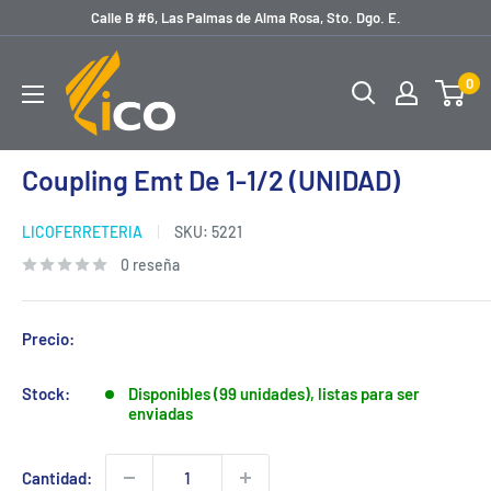
Ir
Calle B #6, Las Palmas de Alma Rosa, Sto. Dgo. E.
directamente
licoferreteria
al
0
contenido
Coupling Emt De 1-1/2 (UNIDAD)
LICOFERRETERIA
SKU:
5221
0 reseña
Precio:
Stock:
Disponibles (99 unidades), listas para ser
enviadas
Cantidad: