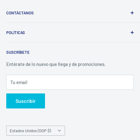
CONTÁCTANOS
Whatsapp:
POLÍTICAS
(829)-659-1744
Búsqueda
Correo:
SUSCRÍBETE
Política de Privacidad
librecomercialit@gmail.com
Políticas de Reembolso
Entérate de lo nuevo que llega y de promociones.
Política de Envío
Tu email
Términos del servicio
Política de reembolso
Suscribir
País/región
Estados Unidos (DOP $)