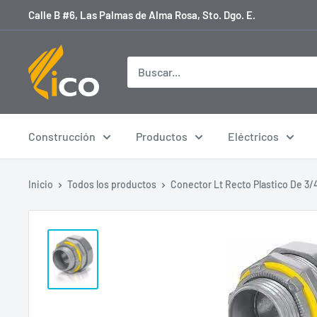
Ir
Calle B #6, Las Palmas de Alma Rosa, Sto. Dgo. E.
directamente
al
licoferreteria
contenido
Construcción
Productos
Eléctricos
Inicio
Todos los productos
Conector Lt Recto Plastico De 3/4