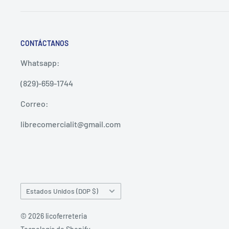
CONTÁCTANOS
Whatsapp:
(829)-659-1744
Correo:
librecomercialit@gmail.com
País/región
Estados Unidos (DOP $)
© 2026 licoferreteria