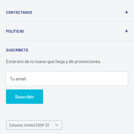
CONTÁCTANOS
Whatsapp:
POLÍTICAS
(829)-659-1744
Búsqueda
Correo:
SUSCRÍBETE
Política de Privacidad
librecomercialit@gmail.com
Políticas de Reembolso
Entérate de lo nuevo que llega y de promociones.
Política de Envío
Tu email
Términos del servicio
Política de reembolso
Suscribir
País/región
Estados Unidos (DOP $)