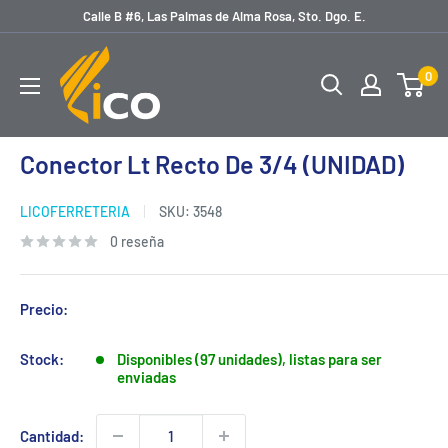
Ir
Calle B #6, Las Palmas de Alma Rosa, Sto. Dgo. E.
directamente
licoferreteria
al
0
contenido
Conector Lt Recto De 3/4 (UNIDAD)
LICOFERRETERIA
SKU:
3548
0 reseña
Precio:
Stock:
Disponibles (97 unidades), listas para ser
enviadas
Cantidad: