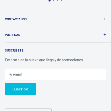
CONTÁCTANOS
Whatsapp:
POLÍTICAS
(829)-659-1744
Búsqueda
Correo:
SUSCRÍBETE
Política de Privacidad
librecomercialit@gmail.com
Políticas de Reembolso
Entérate de lo nuevo que llega y de promociones.
Política de Envío
Tu email
Términos del servicio
Política de reembolso
Suscribir