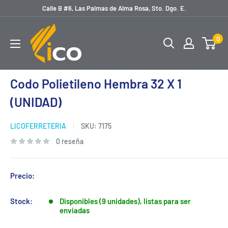
Ir
Calle B #6, Las Palmas de Alma Rosa, Sto. Dgo. E.
directamente
licoferreteria
al
0
contenido
Codo Polietileno Hembra 32 X 1
(UNIDAD)
LICOFERRETERIA
SKU:
7175
0 reseña
Precio:
Stock:
Disponibles (9 unidades), listas para ser
enviadas