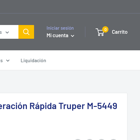
Iniciar sesión
0
Carrito
s
Mi cuenta
os
Liquidación
eración Rápida Truper M-5449