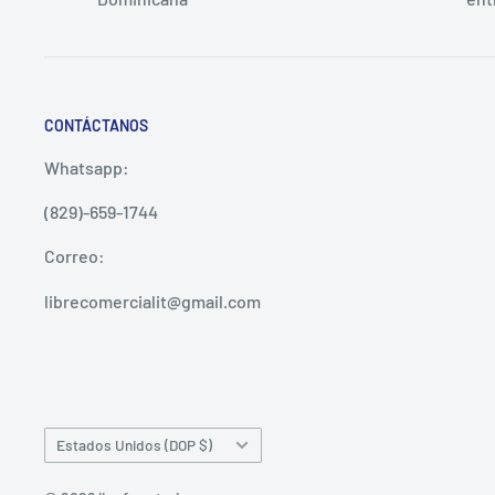
CONTÁCTANOS
Whatsapp:
(829)-659-1744
Correo:
librecomercialit@gmail.com
País/región
Estados Unidos (DOP $)