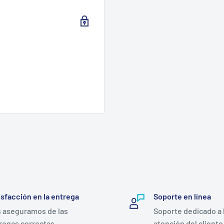
isfacción en la entrega
Soporte en línea
 aseguramos de las
Soporte dedicado a 
regas correctas
atención del cliente