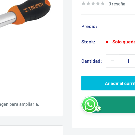
0 reseña
Precio:
Stock:
Solo qued
Cantidad:
Añadir al carri
agen para ampliarla.