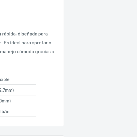
 rápida, diseñada para
. Es ideal para apretar o
un manejo cómodo gracias a
sible
12.7mm)
279mm)
lb/in