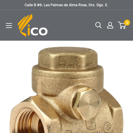
Ir
Calle B #6, Las Palmas de Alma Rosa, Sto. Dgo. E.
directamente
licoferreteria
al
0
contenido