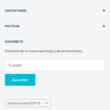
CONTÁCTANOS
Whatsapp:
POLÍTICAS
(829)-659-1744
Búsqueda
Correo:
SUSCRÍBETE
Política de Privacidad
librecomercialit@gmail.com
Políticas de Reembolso
Entérate de lo nuevo que llega y de promociones.
Política de Envío
Tu email
Términos del servicio
Política de reembolso
Suscribir
País/región
Estados Unidos (DOP $)