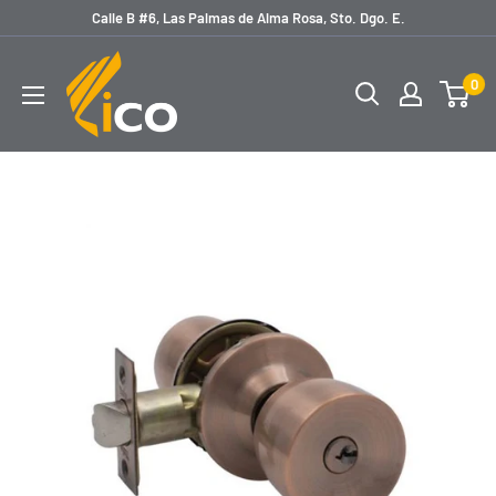
Ir
Calle B #6, Las Palmas de Alma Rosa, Sto. Dgo. E.
directamente
licoferreteria
al
0
contenido