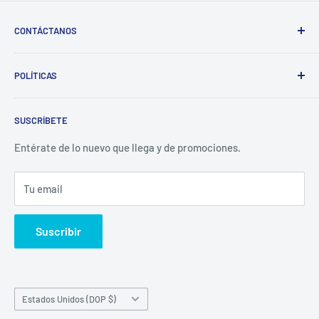
CONTÁCTANOS
Whatsapp:
POLÍTICAS
(829)-659-1744
Búsqueda
Correo:
SUSCRÍBETE
Política de Privacidad
librecomercialit@gmail.com
Políticas de Reembolso
Entérate de lo nuevo que llega y de promociones.
Política de Envío
Tu email
Términos del servicio
Política de reembolso
Suscribir
País/región
Estados Unidos (DOP $)