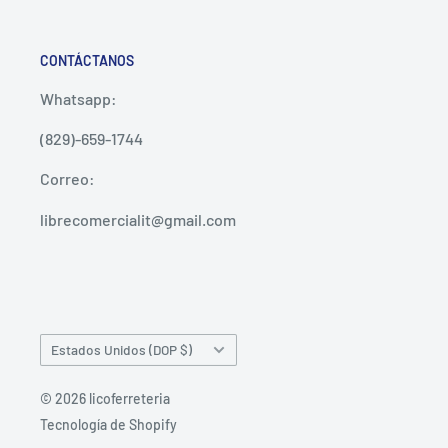
CONTÁCTANOS
Whatsapp:
(829)-659-1744
Correo:
librecomercialit@gmail.com
País/región
Estados Unidos (DOP $)
© 2026 licoferreteria
Tecnología de Shopify