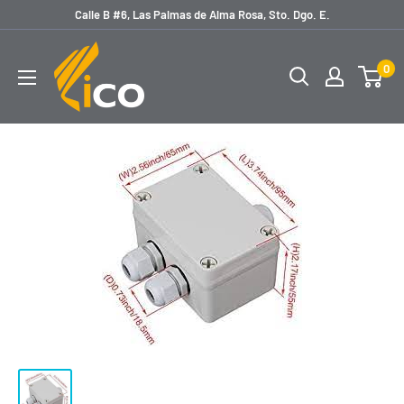
Ir
Calle B #6, Las Palmas de Alma Rosa, Sto. Dgo. E.
directamente
licoferreteria
al
0
contenido