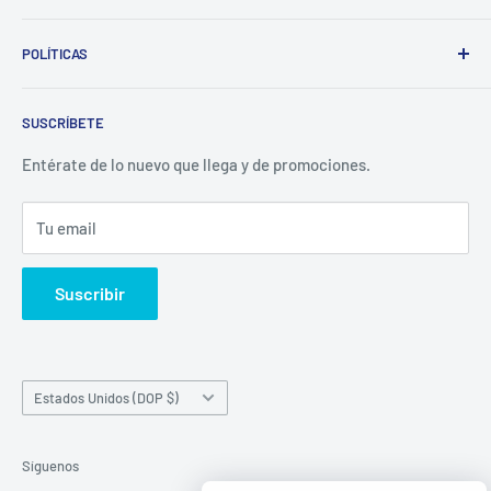
Whatsapp:
POLÍTICAS
(829)-659-1744
Búsqueda
Correo:
SUSCRÍBETE
Política de Privacidad
librecomercialit@gmail.com
Políticas de Reembolso
Entérate de lo nuevo que llega y de promociones.
Política de Envío
Tu email
Términos del servicio
Política de reembolso
Suscribir
País/región
Estados Unidos (DOP $)
Síguenos