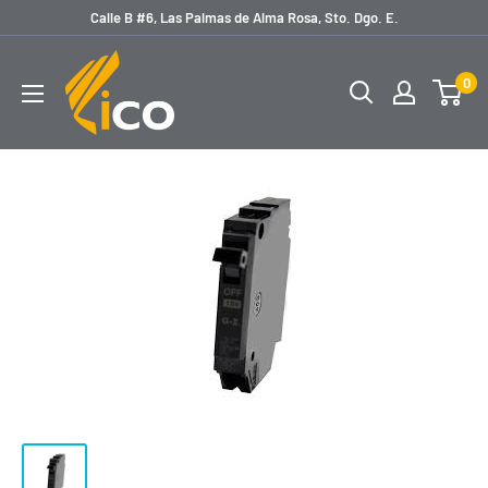
Ir
Calle B #6, Las Palmas de Alma Rosa, Sto. Dgo. E.
directamente
licoferreteria
al
0
contenido