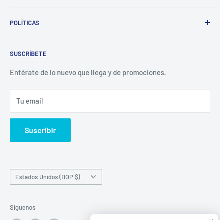
Whatsapp:
POLÍTICAS
(829)-659-1744
Búsqueda
Correo:
SUSCRÍBETE
Política de Privacidad
librecomercialit@gmail.com
Políticas de Reembolso
Entérate de lo nuevo que llega y de promociones.
Política de Envío
Tu email
Términos del servicio
Política de reembolso
Suscribir
País/región
Estados Unidos (DOP $)
Síguenos