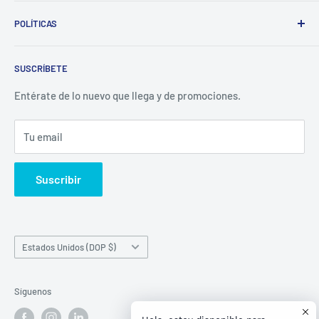
Whatsapp:
POLÍTICAS
(829)-659-1744
Búsqueda
Correo:
SUSCRÍBETE
Política de Privacidad
librecomercialit@gmail.com
Políticas de Reembolso
Entérate de lo nuevo que llega y de promociones.
Política de Envío
Tu email
Términos del servicio
Política de reembolso
Suscribir
País/región
Estados Unidos (DOP $)
Síguenos