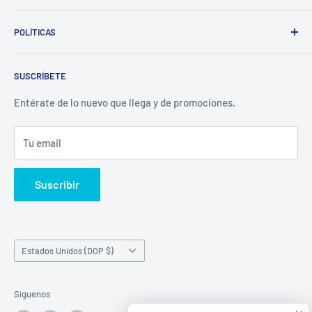
Whatsapp:
POLÍTICAS
(829)-659-1744
Búsqueda
Correo:
SUSCRÍBETE
Política de Privacidad
librecomercialit@gmail.com
Políticas de Reembolso
Entérate de lo nuevo que llega y de promociones.
Política de Envío
Tu email
Términos del servicio
Política de reembolso
Suscribir
País/región
Estados Unidos (DOP $)
Síguenos