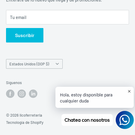
Política de Envío
Tu email
Términos del servicio
Política de reembolso
Suscribir
País/región
Estados Unidos (DOP $)
Síguenos
Hola, estoy disponible para
cualquier duda
© 2026 licoferreteria
Chatea con nosotros
Tecnología de Shopify