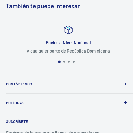
También te puede interesar
Envíos a Nivel Nacional
A cualquier parte de República Dominicana
CONTÁCTANOS
Whatsapp:
POLÍTICAS
(829)-659-1744
Búsqueda
Correo:
SUSCRÍBETE
Política de Privacidad
librecomercialit@gmail.com
Políticas de Reembolso
Entérate de lo nuevo que llega y de promociones.