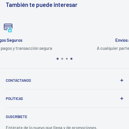
También te puede interesar
Envíos a Nivel Nacional
A cualquier parte de República Dominicana
CONTÁCTANOS
Whatsapp:
POLÍTICAS
(829)-659-1744
Búsqueda
Correo:
SUSCRÍBETE
Política de Privacidad
librecomercialit@gmail.com
Políticas de Reembolso
Entérate de lo nuevo que llega y de promociones.