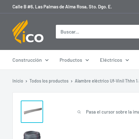
Ir
Calle B #6, Las Palmas de Alma Rosa, Sto. Dgo. E.
directamente
al
licoferreteria
contenido
Construcción
Productos
Eléctricos
Inicio
Todos los productos
Alambre eléctrico Uf-Vinil Thhn 1.
Pasa el cursor sobre la im