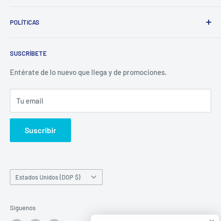
Whatsapp:
POLÍTICAS
(829)-659-1744
Búsqueda
Correo:
SUSCRÍBETE
Política de Privacidad
librecomercialit@gmail.com
Políticas de Reembolso
Entérate de lo nuevo que llega y de promociones.
Política de Envío
Tu email
Términos del servicio
Política de reembolso
Suscribir
País/región
Estados Unidos (DOP $)
Síguenos