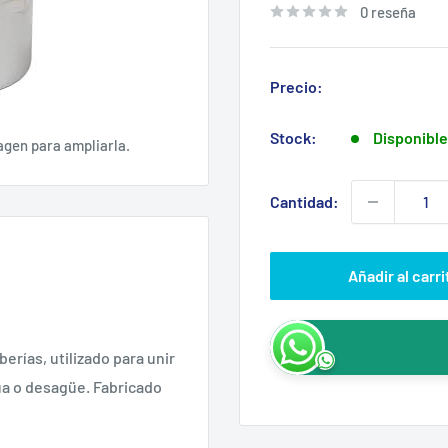
0 reseña
Precio:
Stock:
Disponible
agen para ampliarla.
Cantidad:
Añadir al carri
erías, utilizado para unir
ua o desagüe. Fabricado