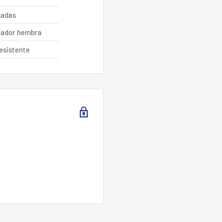
gadas
tador hembra
esistente