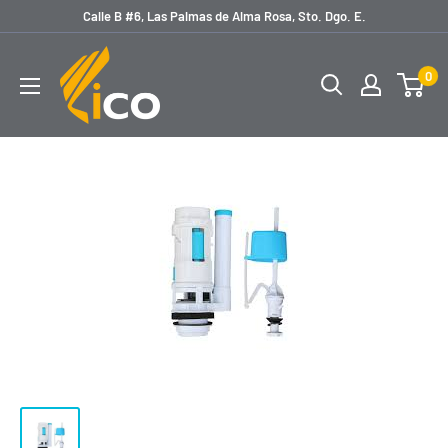
Ir
Calle B #6, Las Palmas de Alma Rosa, Sto. Dgo. E.
directamente
licoferreteria
al
0
contenido