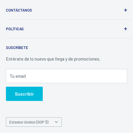
CONTÁCTANOS
Whatsapp:
POLÍTICAS
(829)-659-1744
Búsqueda
Correo:
SUSCRÍBETE
Política de Privacidad
librecomercialit@gmail.com
Políticas de Reembolso
Entérate de lo nuevo que llega y de promociones.
Política de Envío
Tu email
Términos del servicio
Política de reembolso
Suscribir
País/región
Estados Unidos (DOP $)